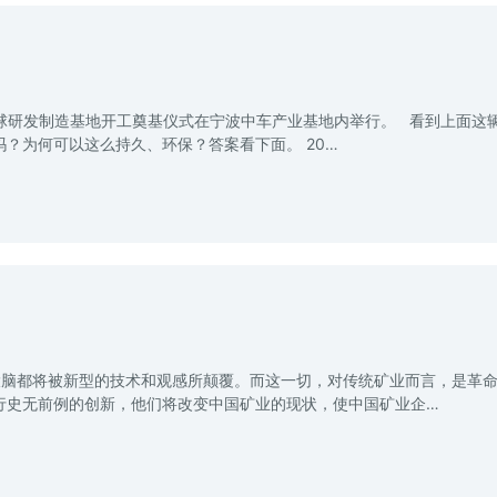
容)全球研发制造基地开工奠基仪式在宁波中车产业基地内举行。 看到上面这
？为何可以这么持久、环保？答案看下面。 20…
大脑都将被新型的技术和观感所颠覆。而这一切，对传统矿业而言，是革
行史无前例的创新，他们将改变中国矿业的现状，使中国矿业企…