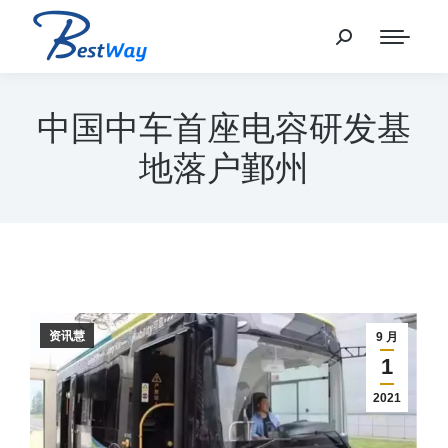
中国中车首座电容研发基
地落户鄞州
资讯慧
9 月
1
2021