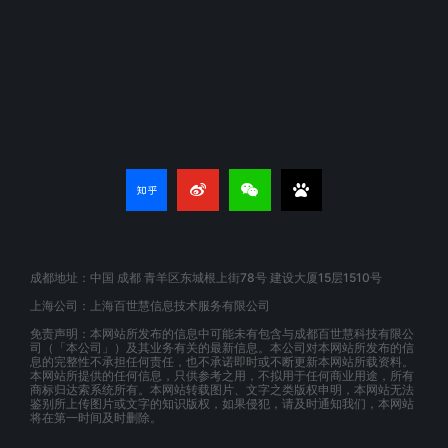
成都地址：中国 成都 青羊区东城根上街78号 建设大厦15层1510号
上海公司：上海百世慧信息技术服务有限公司
免责声明：本网站所发布的信息中可能未有包含与成都百世慧科技有限公
司（「本公司」）及其业务有关的最新信息。本公司对本网站所发布的信
息的完整性不承担任何责任，也不承诺即时或不断更新本网站所载资料。
本网站所提供的任何信息，只供参考之用，不拟用于任何商业用途，所有
商标归达索系统所有。本网站转载图片、文字之类版权申明，本网站无法
鉴别所上传图片或文字的知识版权，如果侵犯，请及时通知我们，本网站
将在第一时间及时删除。